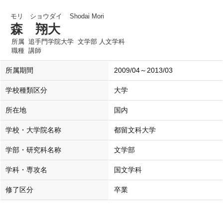
モリ ショウダイ
Shodai Mori
森 翔大
所属
追手門学院大学 文学部 人文学科
職種
講師
所属期間
2009/04～2013/03
学校種類区分
大学
所在地
国内
学校・大学院名称
都留文科大学
学部・研究科名称
文学部
学科・専攻名
国文学科
修了区分
卒業