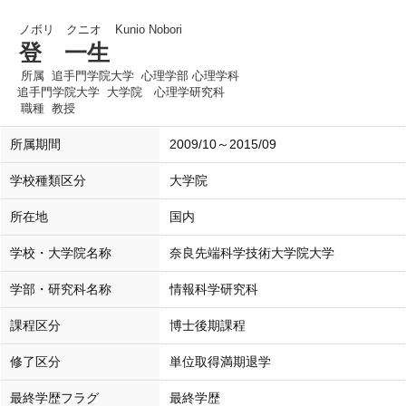
ノボリ クニオ
Kunio Nobori
登 一生
所属
追手門学院大学 心理学部 心理学科
追手門学院大学 大学院 心理学研究科
職種
教授
所属期間
2009/10～2015/09
学校種類区分
大学院
所在地
国内
学校・大学院名称
奈良先端科学技術大学院大学
学部・研究科名称
情報科学研究科
課程区分
博士後期課程
修了区分
単位取得満期退学
最終学歴フラグ
最終学歴