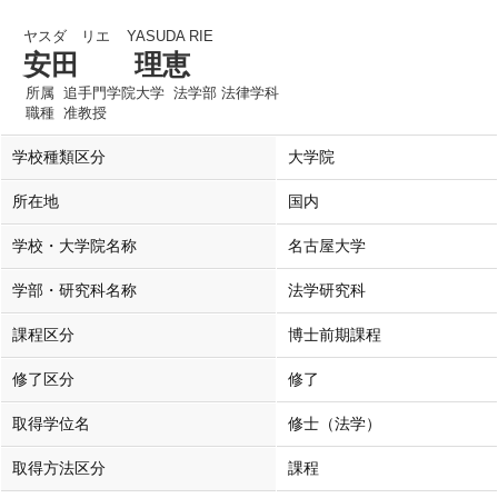
ヤスダ リエ
YASUDA RIE
安田 理恵
所属
追手門学院大学 法学部 法律学科
職種
准教授
学校種類区分
大学院
所在地
国内
学校・大学院名称
名古屋大学
学部・研究科名称
法学研究科
課程区分
博士前期課程
修了区分
修了
取得学位名
修士（法学）
取得方法区分
課程