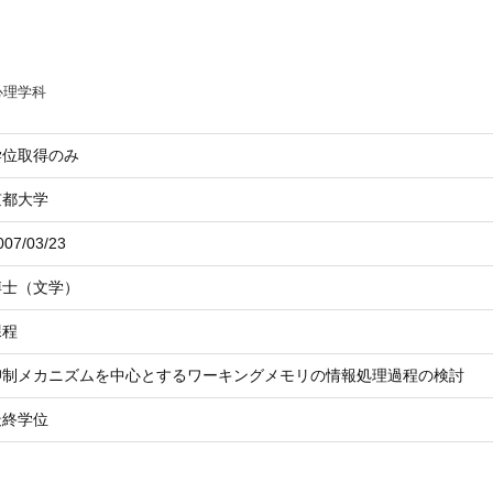
心理学科
学位取得のみ
京都大学
007/03/23
博士（文学）
課程
抑制メカニズムを中心とするワーキングメモリの情報処理過程の検討
最終学位