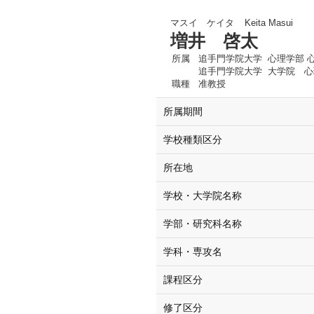
マスイ ケイタ
Keita Masui
増井 啓太
所属
追手門学院大学 心理学部 
追手門学院大学 大学院 
職種
准教授
所属期間
学校種類区分
所在地
学校・大学院名称
学部・研究科名称
学科・専攻名
課程区分
修了区分